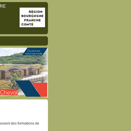
IRE
posent des formations de